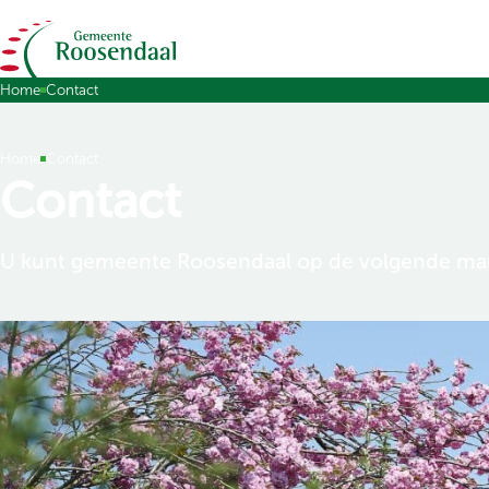
Ga naar de inhoud
Home
Contact
Home
Contact
Contact
U kunt gemeente Roosendaal op de volgende man