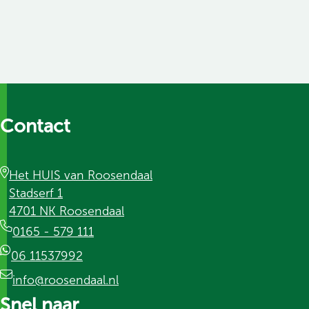
Contact
Het HUIS van Roosendaal
Stadserf 1
4701 NK Roosendaal
0165 - 579 111
06 11537992
info@roosendaal.nl
Snel naar