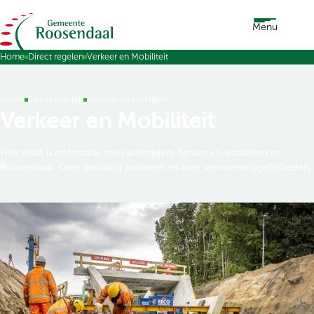
Ga naar de inhoud
Menu
Home
Direct regelen
Verkeer en Mobiliteit
Home
Direct regelen
Verkeer en Mobiliteit
Verkeer en Mobiliteit
Hier vindt u informatie over autorijden, fietsen en wandelen in
Roosendaal. Over (betaald) parkeren en over vervoersmogelijkheden.