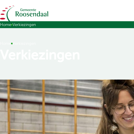
Ga naar de inhoud
Home
Verkiezingen
Home
Verkiezingen
Verkiezingen