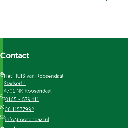
Contact
Het HUIS van Roosendaal
Stadserf 1
4701 NK Roosendaal
0165 - 579 111
06 11537992
info@roosendaal.nl