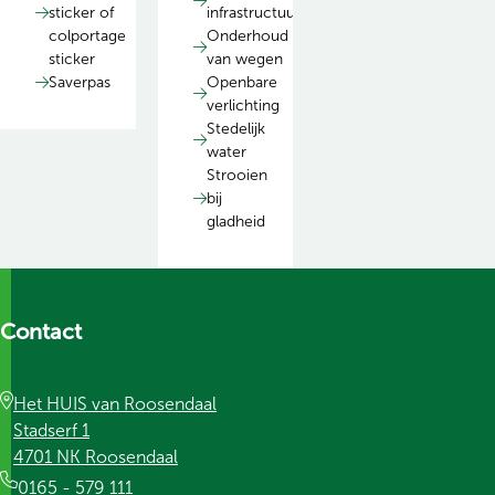
sticker of
infrastructuur
colportage
Onderhoud
sticker
van wegen
Saverpas
Openbare
verlichting
Stedelijk
water
Strooien
bij
gladheid
Contact
Het HUIS van Roosendaal
Stadserf 1
4701 NK Roosendaal
0165 - 579 111