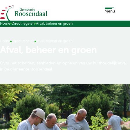
Ga naar de inhoud
Menu
Home
Direct regelen
Afval, beheer en groen
Home
Direct regelen
Afval, beheer en groen
Afval, beheer en groen
Over het scheiden, aanbieden en ophalen van uw huishoudelijk afval
in de gemeente Roosendaal.