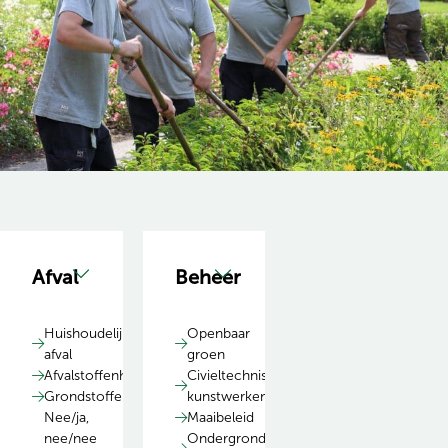
Afval
Beheer
Huishoudelijk
Openbaar
afval
groen
Afvalstoffenheffing
Civieltechnische
Grondstoffencentrum
kunstwerken
Nee/ja,
Maaibeleid
nee/nee
Ondergrondse