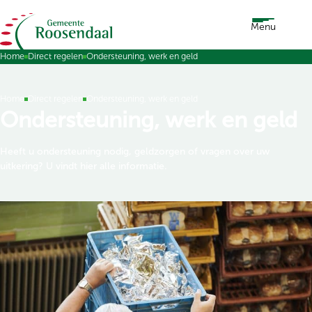
Ga naar de inhoud
Menu
Home
Direct regelen
Ondersteuning, werk en geld
Home
Direct regelen
Ondersteuning, werk en geld
Ondersteuning, werk en geld
Heeft u ondersteuning nodig, geldzorgen of vragen over uw
uitkering? U vindt hier alle informatie.