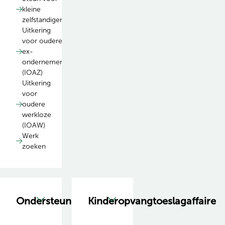
kleine
zelfstandigen
Uitkering
voor oudere
ex-
ondernemers
(IOAZ)
Uitkering
voor
oudere
werkloze
(IOAW)
Werk
zoeken
Ondersteuning
Kinderopvangtoeslagaffaire