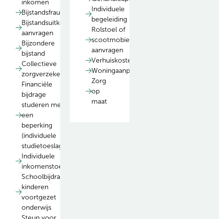
inkomen
Individuele
Bijstandsfraude
begeleiding
Bijstandsuitkering
Rolstoel of
aanvragen
scootmobiel
Bijzondere
aanvragen
bijstand
Verhuiskostenvergoeding
Collectieve
Woningaanpassingen
zorgverzekering
Zorg
Financiële
op
bijdrage
maat
studeren met
een
beperking
(individuele
studietoeslag)
Individuele
inkomenstoeslag
Schoolbijdrage
kinderen
voortgezet
onderwijs
Steun voor