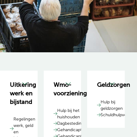
Uitkering
Wmo-
Geldzorgen
werk en
voorzieningen
bijstand
Hulp bij
geldzorgen
Hulp bij het
Schuldhulpverleni
huishouden
Regelingen
Dagbesteding
werk, geld
Gehandicaptenparkeerkaart
en
Gehandicaptenparkeerplaats