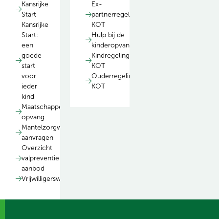
Kansrijke
Ex-
Start
partnerregeling
Kansrijke
KOT
Start:
Hulp bij de
een
kinderopvangtoeslagaffaire
goede
Kindregeling
start
KOT
voor
Ouderregeling
ieder
KOT
kind
Maatschappelijke
opvang
Mantelzorgwoning
aanvragen
Overzicht
valpreventie
aanbod
Vrijwilligerswerk