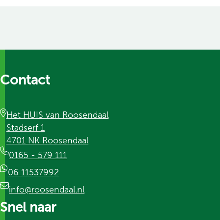
Contact
Het HUIS van Roosendaal
Stadserf 1
4701 NK Roosendaal
0165 - 579 111
06 11537992
info@roosendaal.nl
Snel naar