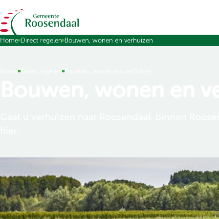
Ga naar de inhoud
Home
Direct regelen
Bouwen, wonen en verhuizen
Home
Direct regelen
Bouwen, wonen en verhuizen
Bouwen, wonen en v
Gaat u verhuizen naar Roosendaal, binnen Roosen
hier.