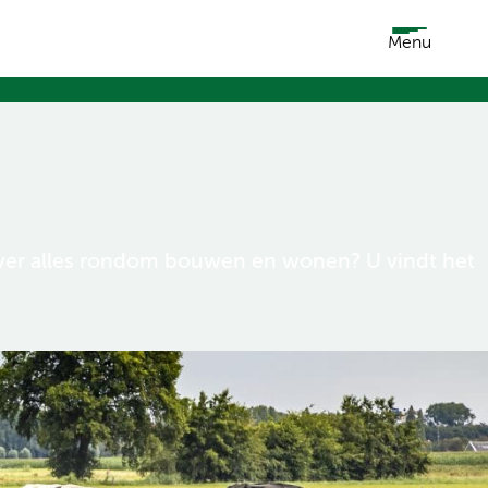
Menu
 over alles rondom bouwen en wonen? U vindt het