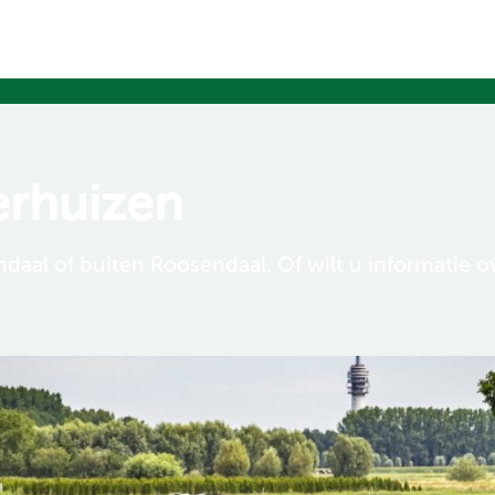
erhuizen
daal of buiten Roosendaal. Of wilt u informatie