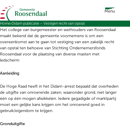
Ga naar de inhoud
Menu
Home
Didam publicatie – Vestigen recht van opstal
Het college van burgemeester en wethouders van Roosendaal
maakt bekend dat de gemeente voornemens is om een
overeenkomst aan te gaan tot vestiging van een zakelijk recht
van opstal ten behoeve van Stichting Ondernemersfonds
Roosendaal voor de plaatsing van diverse masten met
ledscherm
Aanleiding
De Hoge Raad heeft in het Didam-arrest bepaald dat overheden
de uitgifte van onroerende zaken, waaronder grond, niet langer
één op één mogen afwikkelen. Iedere gegadigde of marktpartij
moet een gelijke kans krijgen om het onroerend goed in
gebruik/eigendom te krijgen.
Gronduitgifte