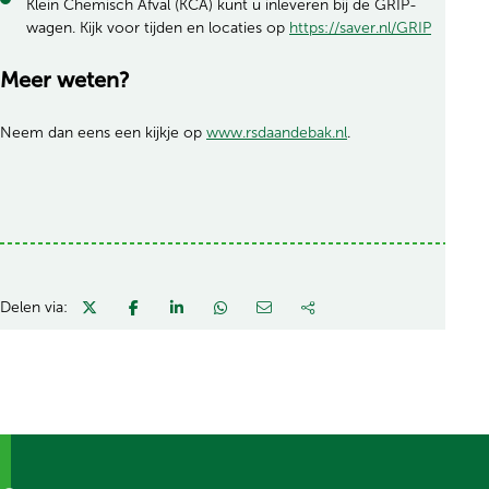
Klein Chemisch Afval (KCA) kunt u inleveren bij de GRIP-
wagen. Kijk voor tijden en locaties op
https://saver.nl/GRIP
Meer weten?
(opent in nieuw tabb
Neem dan eens een kijkje op
www.rsdaandebak.nl
.
Delen via: