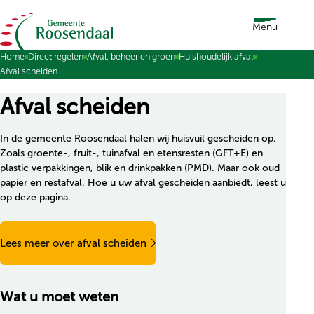
Ga naar de inhoud
Menu
Home
Direct regelen
Afval, beheer en groen
Huishoudelijk afval
Afval scheiden
Afval scheiden
In de gemeente Roosendaal halen wij huisvuil gescheiden op.
Zoals groente-, fruit-, tuinafval en etensresten (GFT+E) en
plastic verpakkingen, blik en drinkpakken (PMD). Maar ook oud
papier en restafval. Hoe u uw afval gescheiden aanbiedt, leest u
op deze pagina.
Lees meer over afval scheiden
Wat u moet weten