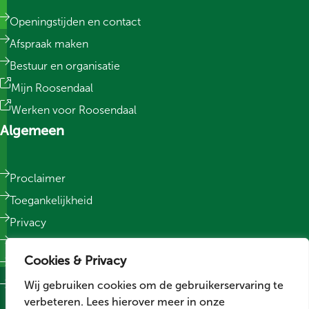
Openingstijden en contact
Afspraak maken
Bestuur en organisatie
Mijn Roosendaal
Werken voor Roosendaal
Algemeen
Proclaimer
Toegankelijkheid
Privacy
Responsible Disclosure
Cookies & Privacy
Sitemap
Wij gebruiken cookies om de gebruikerservaring te
Cookievoorkeuren wijzigen
verbeteren. Lees hierover meer in onze
Social media