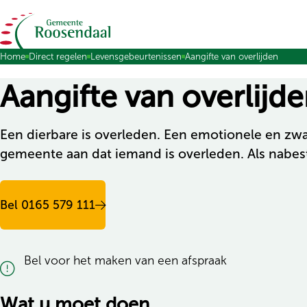
Ga naar de inhoud
Home
Direct regelen
Levensgebeurtenissen
Aangifte van overlijden
Aangifte van overlijd
Een dierbare is overleden. Een emotionele en zwa
gemeente aan dat iemand is overleden. Als nabesta
Bel 0165 579 111
Bel voor het maken van een afspraak
Wat u moet doen