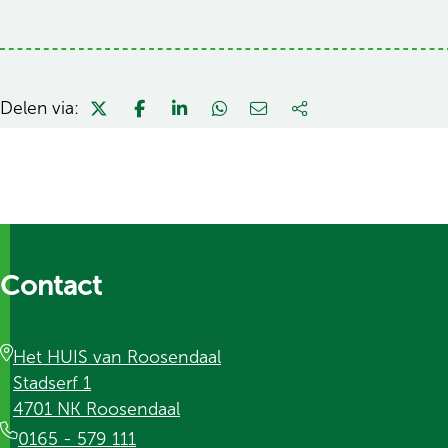
Delen via:
Contact
Het HUIS van Roosendaal
Stadserf 1
4701 NK Roosendaal
0165 - 579 111