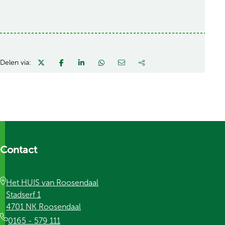
Delen via:
Contact
Het HUIS van Roosendaal
Stadserf 1
4701 NK Roosendaal
0165 - 579 111