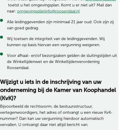
(opent in nieuw tabblad)
toetst u het omgevingsplan. Komt u er niet uit? Mail dan
(opent in nieuw tabblad)
naar:
omgevingsplaninfo@roosendaal.nl
Alle leidinggevenden zijn minimaal 21 jaar oud. Ook zijn zij
van goed gedrag.
Wij toetsen de integriteit van de leidinggevenden. Wij
kunnen op basis hiervan een vergunning weigeren.
Voor afhaal- en/of bezorgzaken gelden de sluitingstijden uit
de Winkeltijdenwet en de Winkeltijdenverordening
Roosendaal.
Wijzigt u iets in de inschrijving van uw
onderneming bij de Kamer van Koophandel
(KvK)?
Bijvoorbeeld de rechtsvorm, de bestuursstructuur,
vertegenwoordigers, het adres of ontvangt u een nieuw KvK-
nummer? Dan kan uw vergunning hierdoor automatisch
vervallen. U ontvangt daar niet altijd bericht van.