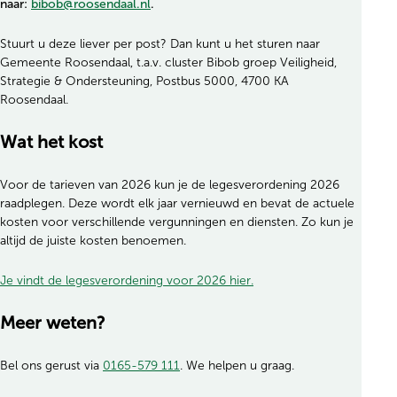
(opent in nieuw tabblad)
naar:
bibob@roosendaal.nl
.
Stuurt u deze liever per post? Dan kunt u het sturen naar
Gemeente Roosendaal, t.a.v. cluster Bibob groep Veiligheid,
Strategie & Ondersteuning, Postbus 5000, 4700 KA
Roosendaal.
Wat het kost
Voor de tarieven van 2026 kun je de legesverordening 2026
raadplegen. Deze wordt elk jaar vernieuwd en bevat de actuele
kosten voor verschillende vergunningen en diensten. Zo kun je
altijd de juiste kosten benoemen.
Je vindt de legesverordening voor 2026 hier.
Meer weten?
(opent in nieuw tabblad)
Bel ons gerust via
0165-579 111
. We helpen u graag.