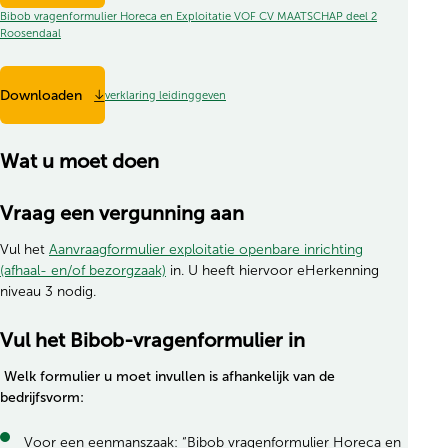
Bibob vragenformulier Horeca en Exploitatie VOF CV MAATSCHAP deel 2
Roosendaal
Downloaden
verklaring leidinggeven
Wat u moet doen
Vraag een vergunning aan
Vul het
Aanvraagformulier exploitatie openbare inrichting
(opent in nieuw tabblad)
(afhaal- en/of bezorgzaak)
in. U heeft hiervoor eHerkenning
niveau 3 nodig.
Vul het Bibob-vragenformulier in
Welk formulier u moet invullen is afhankelijk van de
bedrijfsvorm:
Voor een eenmanszaak: “Bibob vragenformulier Horeca en