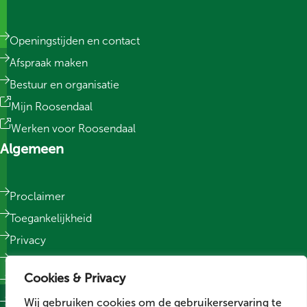
Openingstijden en contact
Afspraak maken
Bestuur en organisatie
Mijn Roosendaal
Werken voor Roosendaal
Algemeen
Proclaimer
Toegankelijkheid
Privacy
Responsible Disclosure
Cookies & Privacy
Sitemap
Wij gebruiken cookies om de gebruikerservaring te
Cookievoorkeuren wijzigen