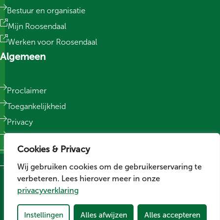
Bestuur en organisatie
Mijn Roosendaal
Werken voor Roosendaal
Algemeen
Proclaimer
Toegankelijkheid
Privacy
Responsible Disclosure
Cookies & Privacy
Sitemap
Wij gebruiken cookies om de gebruikerservaring te
Cookievoorkeuren wijzigen
verbeteren. Lees hierover meer in onze
Social media
privacyverklaring
Volg ons op LinkedIn
Volg ons op Facebook
Volg ons op Instagram
Instellingen
Alles afwijzen
Alles accepteren