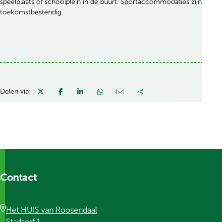
speelplaats of schoolplein in de buurt. Sportaccommodaties zijn
toekomstbestendig.
Delen via:
Contact
Het HUIS van Roosendaal
Stadserf 1