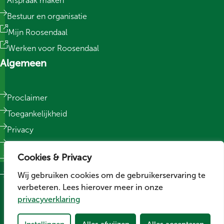
Afspraak maken
Bestuur en organisatie
Mijn Roosendaal
Werken voor Roosendaal
Algemeen
Proclaimer
Toegankelijkheid
Privacy
Responsible Disclosure
Cookies & Privacy
Sitemap
Wij gebruiken cookies om de gebruikerservaring te
Cookievoorkeuren wijzigen
verbeteren. Lees hierover meer in onze
Social media
privacyverklaring
Volg ons op LinkedIn
Volg ons op Facebook
Volg ons op Instagram