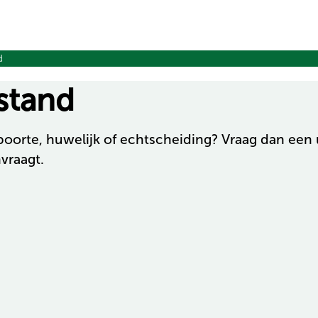
d
 stand
orte, huwelijk of echtscheiding? Vraag dan een ui
nvraagt.