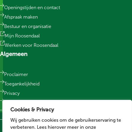
Openingstijden en contact
Afspraak maken
Bestuur en organisatie
Mijn Roosendaal
Werken voor Roosendaal
Algemeen
Proclaimer
Toegankelijkheid
Privacy
Responsible Disclosure
Cookies & Privacy
Sitemap
Wij gebruiken cookies om de gebruikerservaring te
Cookievoorkeuren wijzigen
verbeteren. Lees hierover meer in onze
Social media