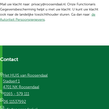
Mail uw klacht naar: privacy@roosendaal.nl. Onze Functionaris
Gegevensbescherming helpt u met uw klacht. U kunt uw klacht
ook naar de landelijke toezichthouder sturen. Ga dan naar:
de
(opent in nieuw tabblad)
Autoriteit Persoonsgegevens
.
Contact
Het HUIS van Roosendaal
Stadserf 1
4701 NK Roosendaal
0165 - 579 111
06 11537992