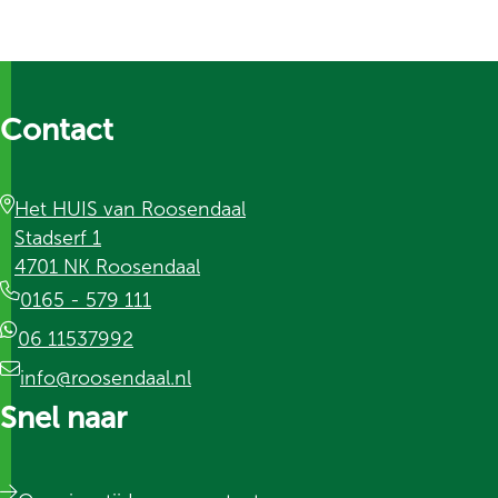
Contact
Het HUIS van Roosendaal
Stadserf 1
4701 NK Roosendaal
0165 - 579 111
06 11537992
info@roosendaal.nl
Snel naar