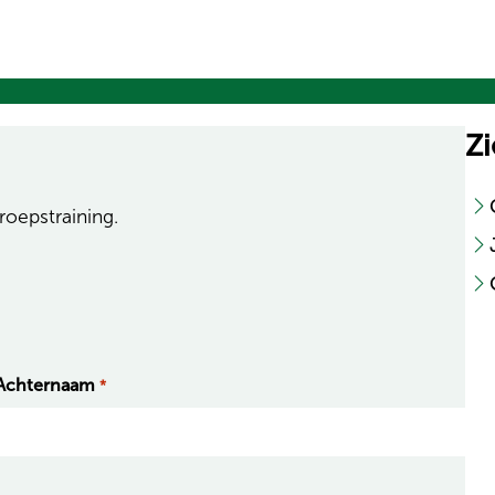
d
Zi
roepstraining.
Achternaam
*