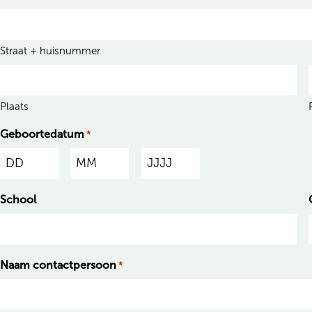
Straat + huisnummer
Plaats
Geboortedatum
*
D
M
J
a
a
a
School
g
a
a
n
r
d
Naam contactpersoon
*