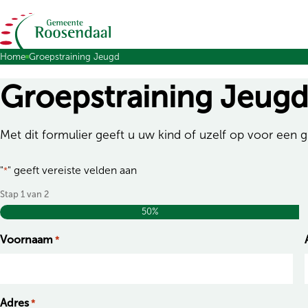
Stap
1
Ga naar de inhoud
van
Home
Groepstraining Jeugd
2,
Groepstraining Jeug
Met dit formulier geeft u uw kind of uzelf op voor een g
"
" geeft vereiste velden aan
*
Stap
1
van
2
50%
Voornaam
*
Adres
*