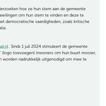
nderzoeken hoe ze hun stem aan de gemeente
 leerlingen om hun stem te vinden en deze te
t democratische vaardigheden, zoals kritische
atie.
(opent in nieuw tabblad)
l.nl
. Sinds 1 juli 2024 stimuleert de gemeente
’ (logo toevoegen) inwoners om hun buurt mooier,
en worden nadrukkelijk uitgenodigd om mee te
.