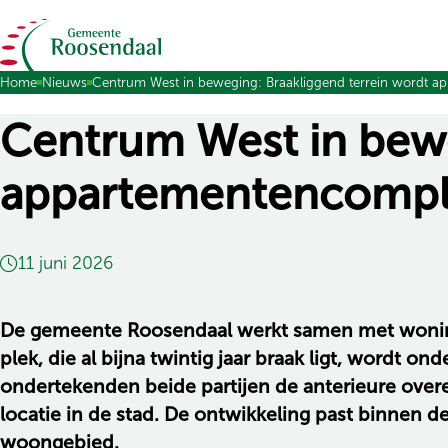
Ga naar de inhoud
Home
Nieuws
Centrum West in beweging: Braakliggend terrein wordt 
Centrum West in bewe
appartementencomp
11 juni 2026
De gemeente Roosendaal werkt samen met woningc
plek, die al bijna twintig jaar braak ligt, word
ondertekenden beide partijen de anterieure ove
locatie in de stad. De ontwikkeling past binnen 
woongebied.