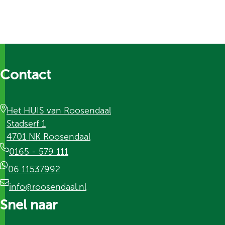
Contact
Het HUIS van Roosendaal
Stadserf 1
4701 NK Roosendaal
0165 - 579 111
06 11537992
info@roosendaal.nl
Snel naar