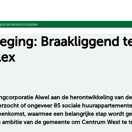
appartementencomplex
ging: Braakliggend t
lex
orporatie Alwel aan de herontwikkeling van de 
t onderzocht of ongeveer 85 sociale huurapparteme
reenkomst, waarmee een belangrijke stap wordt g
de ambitie van de gemeente om Centrum West te tra