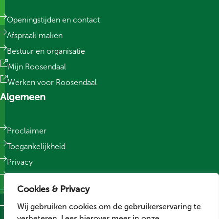
Openingstijden en contact
Afspraak maken
Bestuur en organisatie
Mijn Roosendaal
Werken voor Roosendaal
Algemeen
Proclaimer
Toegankelijkheid
Privacy
Responsible Disclosure
Cookies & Privacy
Sitemap
Wij gebruiken cookies om de gebruikerservaring te
Cookievoorkeuren wijzigen
verbeteren. Lees hierover meer in onze