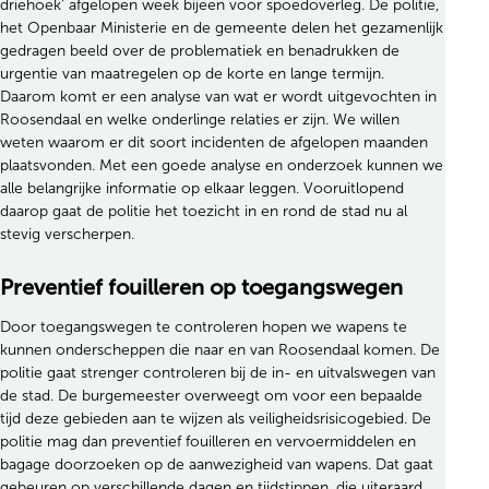
driehoek’ afgelopen week bijeen voor spoedoverleg. De politie,
het Openbaar Ministerie en de gemeente delen het gezamenlijk
gedragen beeld over de problematiek en benadrukken de
urgentie van maatregelen op de korte en lange termijn.
Daarom komt er een analyse van wat er wordt uitgevochten in
Roosendaal en welke onderlinge relaties er zijn. We willen
weten waarom er dit soort incidenten de afgelopen maanden
plaatsvonden. Met een goede analyse en onderzoek kunnen we
alle belangrijke informatie op elkaar leggen. Vooruitlopend
daarop gaat de politie het toezicht in en rond de stad nu al
stevig verscherpen.
Preventief fouilleren op toegangswegen
Door toegangswegen te controleren hopen we wapens te
kunnen onderscheppen die naar en van Roosendaal komen. De
politie gaat strenger controleren bij de in- en uitvalswegen van
de stad. De burgemeester overweegt om voor een bepaalde
tijd deze gebieden aan te wijzen als veiligheidsrisicogebied. De
politie mag dan preventief fouilleren en vervoermiddelen en
bagage doorzoeken op de aanwezigheid van wapens. Dat gaat
gebeuren op verschillende dagen en tijdstippen, die uiteraard