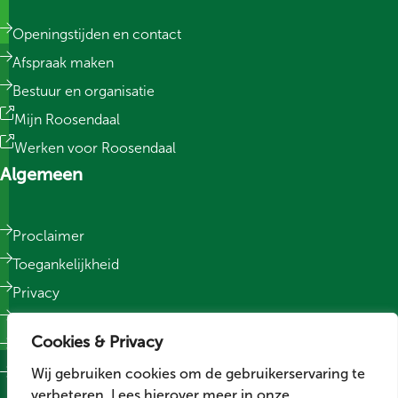
Openingstijden en contact
Afspraak maken
Bestuur en organisatie
Mijn Roosendaal
Werken voor Roosendaal
Algemeen
Proclaimer
Toegankelijkheid
Privacy
Responsible Disclosure
Cookies & Privacy
Sitemap
Wij gebruiken cookies om de gebruikerservaring te
Cookievoorkeuren wijzigen
verbeteren. Lees hierover meer in onze