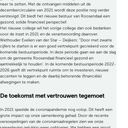
neer te zetten. Met de ontvangen middelen uit de
decembercirculaire van 2021 wordt deze positie nog verder
verstevigd. Dit biedt het nieuwe bestuur van Roosendaal een
gezond, solide financieel perspectief.
Het nieuwe college wil het vorige college dan ook bedanken
voor de inzet in 2021 en de verantwoording daarover.
Wethouder Evelien van der Star – Deijkers: “Door met zwarte
cijfers te starten is er een goed vertrekpunt gecreëerd voor de
komende bestuursperiode. In deze periode gaan we aan de slag
om de gemeente Roosendaal financieel gezond en
aantrekkelijk te houden’. In de komende bestuursperiode 2022-
2026 geeft dit vertrekpunt ruimte om te investeren, nieuwe
accenten te leggen en de daarbij behorende (financiële)
afwegingen te maken.
De toekomst met vertrouwen tegemoet
In 2021 speelde de coronapandemie nog volop. Dit heeft een
grote impact op onze samenleving gehad. Door de recente
versoepelingen van de coronamaatregelen zien we onze
samenleving gelukkig weer opbloeien. We hebben een groot