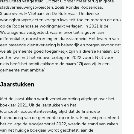
Natuurstad vastgesteld. Dit ziet u onder meer terug in grote
stadsvernieuwingsprojecten, zoals Rondje Roosendaal,
Stadsoevers & Vlietpark en De Bulkenaar. De diverse
woningbouwprojecten voegen kwaliteit toe en moeten de druk
op de Roosendaalse woningmarkt verlagen. In 2021 is de
Woonagenda vastgesteld, waarin prioriteit is geven aan
differentiatie, doorstroming en duurzaamheid. Het leveren van
een passende dienstverlening is belangrijk en zorgen ervoor dat
we als gemeente goed toegankelijk zijn via diverse kanalen. Dit
zetten we met het nieuwe college in 2022 voort. Niet voor
niets heeft het ambitieakkoord de naam “Zij aan zij, in een
gemeente met ambitie”.
Jaarstukken
Met de jaarstukken wordt verantwoording afgelegd over het
boekjaar 2021. Uit de jaarstukken en het
(concept-)accountantsverslag blijkt dat de financiële
huishouding van de gemeente op orde is. Eind juni presenteert
het college de Voorjaarsbrief 2022, waarin de stand van zaken
van het huidige boekjaar wordt geschetst, aan de