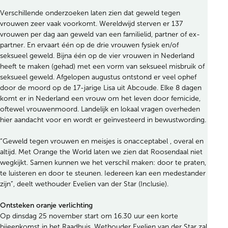
Verschillende onderzoeken laten zien dat geweld tegen
vrouwen zeer vaak voorkomt. Wereldwijd sterven er 137
vrouwen per dag aan geweld van een familielid, partner of ex-
partner. En ervaart één op de drie vrouwen fysiek en/of
seksueel geweld. Bijna één op de vier vrouwen in Nederland
heeft te maken (gehad) met een vorm van seksueel misbruik of
seksueel geweld. Afgelopen augustus ontstond er veel ophef
door de moord op de 17-jarige Lisa uit Abcoude. Elke 8 dagen
komt er in Nederland een vrouw om het leven door femicide,
oftewel vrouwenmoord. Landelijk en lokaal vragen overheden
hier aandacht voor en wordt er geïnvesteerd in bewustwording.
“Geweld tegen vrouwen en meisjes is onacceptabel , overal en
altijd. Met Orange the World laten we zien dat Roosendaal niet
wegkijkt. Samen kunnen we het verschil maken: door te praten,
te luisteren en door te steunen. Iedereen kan een medestander
zijn”, deelt wethouder Evelien van der Star (Inclusie).
Ontsteken oranje verlichting
Op dinsdag 25 november start om 16.30 uur een korte
bijeenkomst in het Raadhuis. Wethouder Evelien van der Star zal