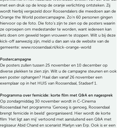
met een druk op de knop de oranje verlichting ontsteken. Zij
wordt hierbij vergezeld door Roosendalers die meedoen aan de
Orange the World postercampagne. Zo’n 60 personen gingen
hiervoor op de foto. Die foto’s zijn te zien op de posters waarin
ze oproepen om medestander te worden, want iedereen kan
iets doen om geweld tegen vrouwen te stoppen. Wilt u bij deze
kick-off aanwezig zijn, meld u dan aan via de website van de
gemeente: www.roosendaal.nl/kick-orange-world
Postercampagne
De posters zullen tussen 25 november en 10 december op
diverse plekken te zien zijn. Wilt u de campagne steunen en ook
een poster ophangen? Haal dan vanaf 26 november een
exemplaar op in het HUIS van Roosendaal, Stadserf 1.
Programma over femicide: korte film met Q&A en nagesprek
Op zondagmiddag 30 november wordt in C-Cinema
Roosendaal het programma ‘Genoeg is genoeg, Roosendaal
brengt femicide in beeld’ georganiseerd. Hier wordt de korte
film ‘Het ligt aan mij’ vertoond met aansluitend een Q&A met
regisseur Abid Chand en scenarist Marlyn van Erp. Ook is er een