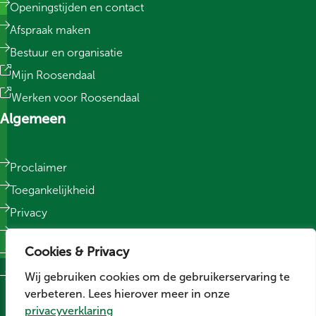
Openingstijden en contact
Afspraak maken
Bestuur en organisatie
Mijn Roosendaal
Werken voor Roosendaal
Algemeen
Proclaimer
Toegankelijkheid
Privacy
Responsible Disclosure
Cookies & Privacy
Sitemap
Wij gebruiken cookies om de gebruikerservaring te
Cookievoorkeuren wijzigen
verbeteren. Lees hierover meer in onze
Social media
privacyverklaring