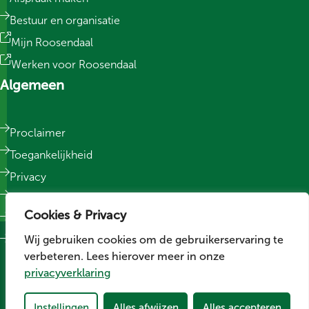
Bestuur en organisatie
Mijn Roosendaal
Werken voor Roosendaal
Algemeen
Proclaimer
Toegankelijkheid
Privacy
Responsible Disclosure
Cookies & Privacy
Sitemap
Wij gebruiken cookies om de gebruikerservaring te
Cookievoorkeuren wijzigen
verbeteren. Lees hierover meer in onze
Social media
privacyverklaring
Volg ons op LinkedIn
Volg ons op Facebook
Volg ons op Instagram
Instellingen
Alles afwijzen
Alles accepteren