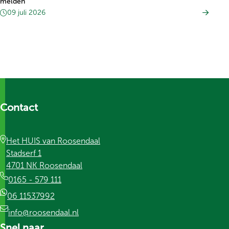
melden
09 juli 2026
Contact
Het HUIS van Roosendaal
Stadserf 1
4701 NK Roosendaal
0165 - 579 111
06 11537992
info@roosendaal.nl
Snel naar