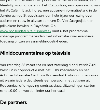
het programma staan. Een prikkelarme film in C-Cinema, een
Meet-Up voor jongeren in het Cultuurhuis, een open avond van
het ABCafé in Black Horse, een autisme-informatiestand in de
Jumbo aan de Streuvelslaan, een hele bijzonder lezing over
autisme en rouw in uitvaartcentrum De Vier Jaargetijden en
prikkelarm bowlen in Playdôme. Op
www.roosendaal.nl/autismeweek
kunt u het programma
volledige programma vinden met informatie over eventuele
toegangsprijzen en aanmeldmogelijkheden.
Minidocumentaires op televisie
Van zaterdag 28 maart tot en met zaterdag 4 april zendt Zuid-
West TV in coproductie met het SDW mediateam en het
Autisme Informatie Centrum Roosendaal korte documentaires
uit waarin iedere dag steeds een persoon met autisme uit
Roosendaal of omgeving centraal staat. Uitzendingen starten
rond 10.00 en worden ieder uur herhaald.
De partners