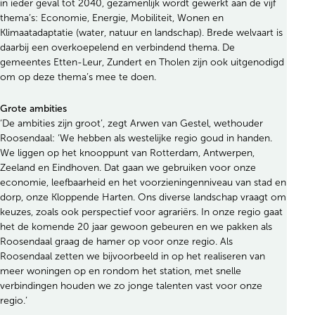
in ieder geval tot 2040, gezamenlijk wordt gewerkt aan de vijf
thema’s: Economie, Energie, Mobiliteit, Wonen en
Klimaatadaptatie (water, natuur en landschap). Brede welvaart is
daarbij een overkoepelend en verbindend thema. De
gemeentes Etten-Leur, Zundert en Tholen zijn ook uitgenodigd
om op deze thema’s mee te doen.
Grote ambities
‘De ambities zijn groot’, zegt Arwen van Gestel, wethouder
Roosendaal: ‘We hebben als westelijke regio goud in handen.
We liggen op het knooppunt van Rotterdam, Antwerpen,
Zeeland en Eindhoven. Dat gaan we gebruiken voor onze
economie, leefbaarheid en het voorzieningenniveau van stad en
dorp, onze Kloppende Harten. Ons diverse landschap vraagt om
keuzes, zoals ook perspectief voor agrariërs. In onze regio gaat
het de komende 20 jaar gewoon gebeuren en we pakken als
Roosendaal graag de hamer op voor onze regio. Als
Roosendaal zetten we bijvoorbeeld in op het realiseren van
meer woningen op en rondom het station, met snelle
verbindingen houden we zo jonge talenten vast voor onze
regio.’