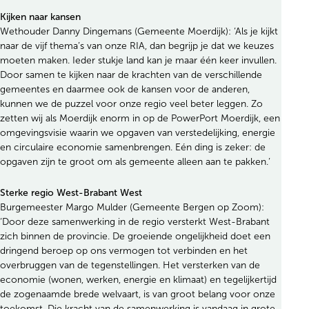
Kijken naar kansen
Wethouder Danny Dingemans (Gemeente Moerdijk): ‘Als je kijkt
naar de vijf thema’s van onze RIA, dan begrijp je dat we keuzes
moeten maken. Ieder stukje land kan je maar één keer invullen.
Door samen te kijken naar de krachten van de verschillende
gemeentes en daarmee ook de kansen voor de anderen,
kunnen we de puzzel voor onze regio veel beter leggen. Zo
zetten wij als Moerdijk enorm in op de PowerPort Moerdijk, een
omgevingsvisie waarin we opgaven van verstedelijking, energie
en circulaire economie samenbrengen. Eén ding is zeker: de
opgaven zijn te groot om als gemeente alleen aan te pakken.’
Sterke regio West-Brabant West
Burgemeester Margo Mulder (Gemeente Bergen op Zoom):
‘Door deze samenwerking in de regio versterkt West-Brabant
zich binnen de provincie. De groeiende ongelijkheid doet een
dringend beroep op ons vermogen tot verbinden en het
overbruggen van de tegenstellingen. Het versterken van de
economie (wonen, werken, energie en klimaat) en tegelijkertijd
de zogenaamde brede welvaart, is van groot belang voor onze
toekomst. Die kracht van de samenwerking is vandaag in grote