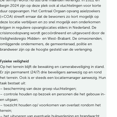
De termijn wordt nu dus drie maanden verlengd. In 2022 en
begin 2024 zijn op deze plek ook al vluchtelingen voor korte
duur opgevangen. Het Centraal Orgaan opvang asielzoekers
(=COA) streeft ernaar dat de bewoners zo kort mogelijk op
deze locatie verblijven en zo snel mogelijk een onderkomen
krijgen in reguliere opvanglocaties elders in Nederland. De
crisisnoodopvang wordt gecoördineerd en uitgevoerd door de
Veiligheidsregio Midden- en West-Brabant. De omwonenden,
omliggende ondernemers, de gemeenteraad, politie en
brandweer zijn op de hoogte gesteld van de verlenging.
Fysieke veiligheid
Op het terrein blijft de bewaking en camerabeveiliging in stand.
Er zijn permanent (24/7) drie beveiligers aanwezig op en rond
het terrein. Ook is er steeds een locatiemanager aanwezig. Hun
taak bestaat uit:
– bescherming van deze groep vluchtelingen;
– controle houden op bezoek en personen die het gebouw in-
en uitgaan;
– toezicht houden op/ voorkomen van overlast rondom het
terrein;
– het uitvoeren van eventuele hulpverlening en brandwacht