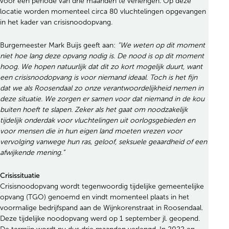
voor een periode van drie maanden te verlengen. Op deze
locatie worden momenteel circa 80 vluchtelingen opgevangen
in het kader van crisisnoodopvang.
Burgemeester Mark Buijs geeft aan:
“We weten op dit moment
niet hoe lang deze opvang nodig is. De nood is op dit moment
hoog. We hopen natuurlijk dat dit zo kort mogelijk duurt, want
een crisisnoodopvang is voor niemand ideaal. Toch is het fijn
dat we als Roosendaal zo onze verantwoordelijkheid nemen in
deze situatie. We zorgen er samen voor dat niemand in de kou
buiten hoeft te slapen. Zeker als het gaat om noodzakelijk
tijdelijk onderdak voor vluchtelingen uit oorlogsgebieden en
voor mensen die in hun eigen land moeten vrezen voor
vervolging vanwege hun ras, geloof, seksuele geaardheid of een
afwijkende mening.”
Crisissituatie
Crisisnoodopvang wordt tegenwoordig tijdelijke gemeentelijke
opvang (TGO) genoemd en vindt momenteel plaats in het
voormalige bedrijfspand aan de Wijnkorenstraat in Roosendaal.
Deze tijdelijke noodopvang werd op 1 september jl. geopend.