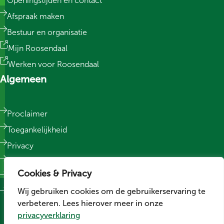
Openingstijden en contact
Afspraak maken
Bestuur en organisatie
Mijn Roosendaal
Werken voor Roosendaal
Algemeen
Proclaimer
Toegankelijkheid
Privacy
Responsible Disclosure
Cookies & Privacy
Sitemap
Wij gebruiken cookies om de gebruikerservaring te
Cookievoorkeuren wijzigen
verbeteren. Lees hierover meer in onze
Social media
privacyverklaring