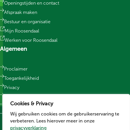
Openingstijden en contact
Afspraak maken
Bestuur en organisatie
Mijn Roosendaal
Werken voor Roosendaal
Algemeen
Proclaimer
Toegankelijkheid
Privacy
Responsible Disclosure
Cookies & Privacy
Sitemap
Wij gebruiken cookies om de gebruikerservaring te
Cookievoorkeuren wijzigen
verbeteren. Lees hierover meer in onze
Social media
privacyverklaring