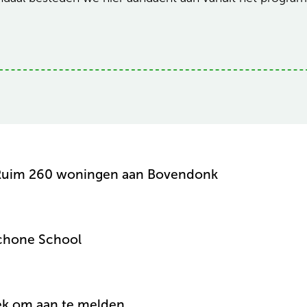
: Ruim 260 woningen aan Bovendonk
chone School
ek om aan te melden