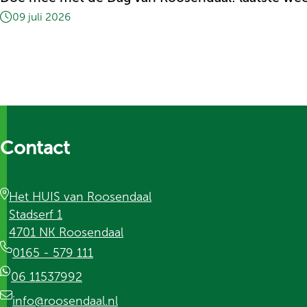
09 juli 2026
Contact
Het HUIS van Roosendaal
Stadserf 1
4701 NK Roosendaal
0165 - 579 111
06 11537992
info@roosendaal.nl