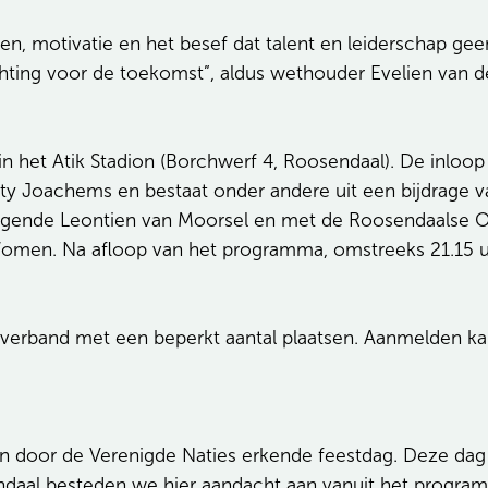
wen, motivatie en het besef dat talent en leiderschap g
hting voor de toekomst”, aldus wethouder Evelien van de
 het Atik Stadion (Borchwerf 4, Roosendaal). De inloop
ty Joachems en bestaat onder andere uit een bijdrage v
egende Leontien van Moorsel en met de Roosendaalse O
men. Na afloop van het programma, omstreeks 21.15 uur,
 verband met een beperkt aantal plaatsen. Aanmelden kan 
en door de Verenigde Naties erkende feestdag. Deze dag s
sendaal besteden we hier aandacht aan vanuit het progr