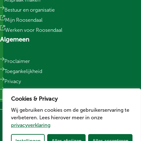
Bestuur en organisatie
Mijn Roosendaal
Werken voor Roosendaal
Algemeen
Proclaimer
Toegankelijkheid
Privacy
Responsible Disclosure
Cookies & Privacy
Sitemap
Wij gebruiken cookies om de gebruikerservaring te
Cookievoorkeuren wijzigen
verbeteren. Lees hierover meer in onze
Social media
privacyverklaring
Volg ons op LinkedIn
Volg ons op Facebook
Volg ons op Instagram
Instellingen
Alles afwijzen
Alles accepteren