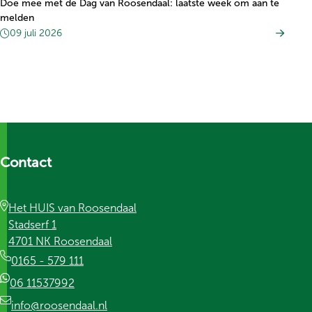
Doe mee met de Dag van Roosendaal: laatste week om aan te
melden
09 juli 2026
Contact
Het HUIS van Roosendaal
Stadserf 1
4701 NK Roosendaal
0165 - 579 111
06 11537992
info@roosendaal.nl