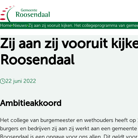
Ga naar de inhoud
Home
Nieuws
Zij aan zij vooruit kijken. Het collegeprogramma van gem
Zij aan zij vooruit k
Roosendaal
22 juni 2022
Ambitieakkoord
Het college van burgemeester en wethouders heeft op 1
burgers en bedrijven zij aan zij werkt aan een gemeente
Roosendaal is een opgave voor ons allen. Dit geldt voo