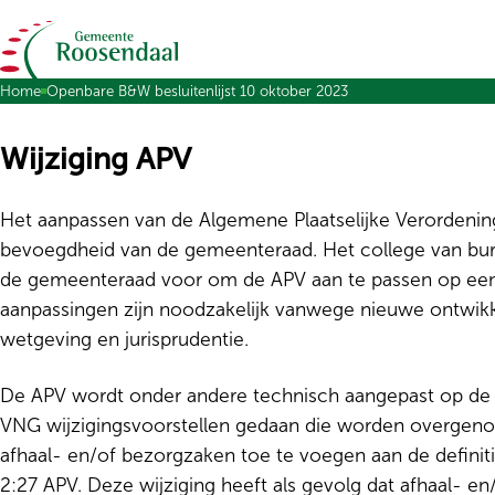
Ga naar de inhoud
Home
Openbare B&W besluitenlijst 10 oktober 2023
Wijziging APV
Het aanpassen van de Algemene Plaatselijke Verordening
bevoegdheid van de gemeenteraad. Het college van bu
de gemeenteraad voor om de APV aan te passen op een
aanpassingen zijn noodzakelijk vanwege nieuwe ontwikk
wetgeving en jurisprudentie.
De APV wordt onder andere technisch aangepast op de
VNG wijzigingsvoorstellen gedaan die worden overgen
afhaal- en/of bezorgzaken toe te voegen aan de definitie 
2:27 APV. Deze wijziging heeft als gevolg dat afhaal- e