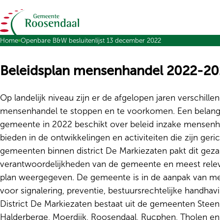
Ga naar de inhoud
Home
Openbare B&W besluitenlijst 13 december 2022
Beleidsplan mensenhandel 2022-20
Op landelijk niveau zijn er de afgelopen jaren verschil
mensenhandel te stoppen en te voorkomen. Een belangrij
gemeente in 2022 beschikt over beleid inzake mensenha
bieden in de ontwikkelingen en activiteiten die zijn ge
gemeenten binnen district De Markiezaten pakt dit geza
verantwoordelijkheden van de gemeente en meest relev
plan weergegeven. De gemeente is in de aanpak van m
voor signalering, preventie, bestuursrechtelijke handhavi
District De Markiezaten bestaat uit de gemeenten Ste
Halderberge, Moerdijk, Roosendaal, Rucphen, Tholen e