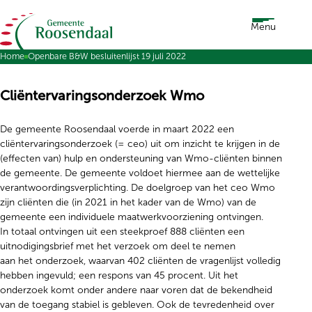
Ga naar de inhoud
Menu
Home
Openbare B&W besluitenlijst 19 juli 2022
Cliëntervaringsonderzoek Wmo
De gemeente Roosendaal voerde in maart 2022 een
cliëntervaringsonderzoek (= ceo) uit om inzicht te krijgen in de
(effecten van) hulp en ondersteuning van Wmo-cliënten binnen
de gemeente. De gemeente voldoet hiermee aan de wettelijke
verantwoordingsverplichting. De doelgroep van het ceo Wmo
zijn cliënten die (in 2021 in het kader van de Wmo) van de
gemeente een individuele maatwerkvoorziening ontvingen.
In totaal ontvingen uit een steekproef 888 cliënten een
uitnodigingsbrief met het verzoek om deel te nemen
aan het onderzoek, waarvan 402 cliënten de vragenlijst volledig
hebben ingevuld; een respons van 45 procent. Uit het
onderzoek komt onder andere naar voren dat de bekendheid
van de toegang stabiel is gebleven. Ook de tevredenheid over