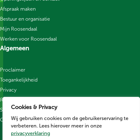
Afspraak maken
Bestuur en organisatie
Mijn Roosendaal
Werken voor Roosendaal
Algemeen
Proclaimer
Toegankelijkheid
Privacy
Responsible Disclosure
Cookies & Privacy
Sitemap
Wij gebruiken cookies om de gebruikerservaring te
Cookievoorkeuren wijzigen
verbeteren. Lees hierover meer in onze
Social media
privacyverklaring