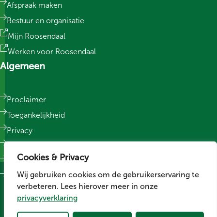
Afspraak maken
Bestuur en organisatie
Mijn Roosendaal
Werken voor Roosendaal
Algemeen
Proclaimer
Toegankelijkheid
Privacy
Responsible Disclosure
Cookies & Privacy
Sitemap
Wij gebruiken cookies om de gebruikerservaring te
Cookievoorkeuren wijzigen
verbeteren. Lees hierover meer in onze
Social media
privacyverklaring
Volg ons op LinkedIn
Volg ons op Facebook
Volg ons op Instagram