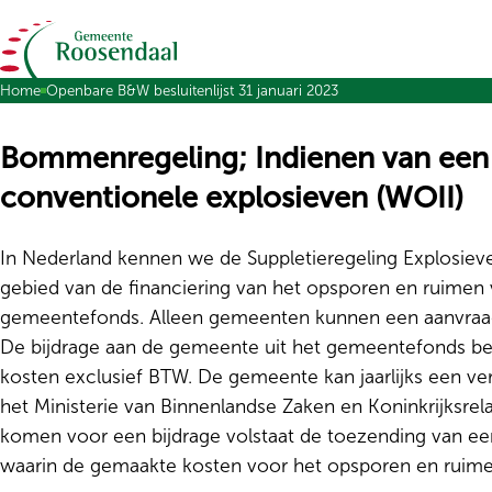
Ga naar de inhoud
Home
Openbare B&W besluitenlijst 31 januari 2023
Bommenregeling; Indienen van een 
conventionele explosieven (WOII)
In Nederland kennen we de Suppletieregeling Explosieven
gebied van de financiering van het opsporen en ruimen 
gemeentefonds. Alleen gemeenten kunnen een aanvraag 
De bijdrage aan de gemeente uit het gemeentefonds b
kosten exclusief BTW. De gemeente kan jaarlijks een ve
het Ministerie van Binnenlandse Zaken en Koninkrijksrel
komen voor een bijdrage volstaat de toezending van e
waarin de gemaakte kosten voor het opsporen en ruimen