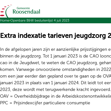
Ga naar de inhoud
Home
Openbare B&W besluitenlijst 4 juli 2023
Extra indexatie tarieven jeugdzorg 
In de afgelopen jaren zijn er aanzienlijke prijsstijginge
binnen de jeugdzorg. Tot 1 januari 2023 is de CAO loo
cao in de Jeugdwet, te weten de CAO jeugdzorg, gehant
komen. Vanwege onvoorziene omstandigheden in 2022 
om een jaar eerder dan gepland over te gaan op de OV
januari 2023 in plaats van 1 januari 2024. Dit leidt tot e
2023, deze wordt met terugwerkende kracht ingevoerd.
OAV = Overheidsbijdrage in de Arbeidskostenontwikkel
PPC = Prijsindexcijfer particuliere consumptie