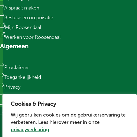
Afspraak maken
Bestuur en organisatie
Mijn Roosendaal
Werken voor Roosendaal
Algemeen
Proclaimer
Toegankelijkheid
Privacy
Responsible Disclosure
Cookies & Privacy
Sitemap
Wij gebruiken cookies om de gebruikerservaring te
Cookievoorkeuren wijzigen
verbeteren. Lees hierover meer in onze
Social media
privacyverklaring