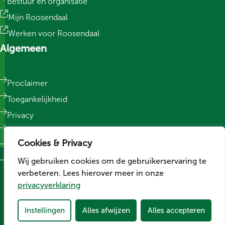
Bestuur en organisatie
Mijn Roosendaal
Werken voor Roosendaal
Algemeen
Proclaimer
Toegankelijkheid
Privacy
Responsible Disclosure
Cookies & Privacy
Sitemap
Wij gebruiken cookies om de gebruikerservaring te
Cookievoorkeuren wijzigen
verbeteren. Lees hierover meer in onze
Social media
privacyverklaring
Volg ons op LinkedIn
Volg ons op Facebook
Volg ons op Instagram
Instellingen
Alles afwijzen
Alles accepteren