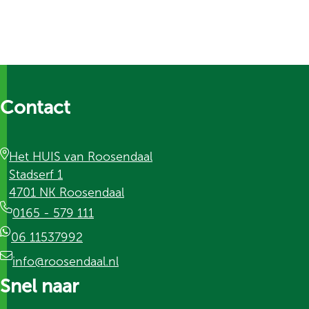
Contact
Het HUIS van Roosendaal
Stadserf 1
4701 NK Roosendaal
0165 - 579 111
06 11537992
info@roosendaal.nl
Snel naar