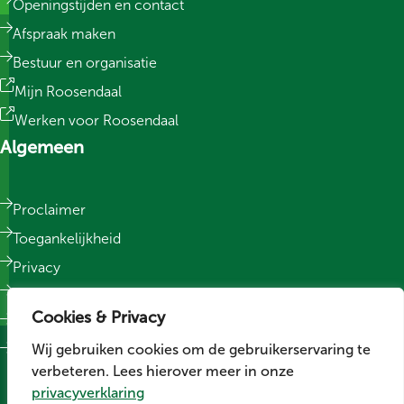
Openingstijden en contact
Afspraak maken
Bestuur en organisatie
Mijn Roosendaal
Werken voor Roosendaal
Algemeen
Proclaimer
Toegankelijkheid
Privacy
Responsible Disclosure
Cookies & Privacy
Sitemap
Wij gebruiken cookies om de gebruikerservaring te
Cookievoorkeuren wijzigen
verbeteren. Lees hierover meer in onze
Social media
privacyverklaring