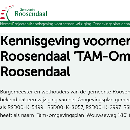
Ga naar de inhoud
Home
Projecten
Kennisgeving voornemen wijziging Omgevingsplan gem
Kennisgeving voorne
Roosendaal ‘TAM-Om
Roosendaal
Burgemeester en wethouders van de gemeente Roosendaal
bekend dat een wijziging van het Omgevingsplan gemee
als RSD00-K-5499 , RSD00-K-8057, RSD00-K-2997, RS
heeft als naam ‘Tam-omgevingsplan ‘Wouwseweg 18