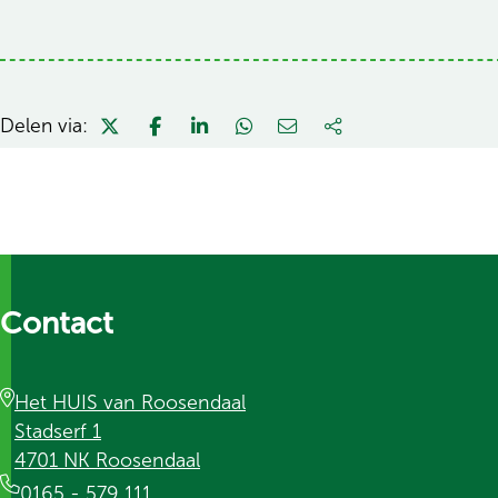
Delen via:
Contact
Het HUIS van Roosendaal
Stadserf 1
4701 NK Roosendaal
0165 - 579 111