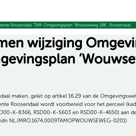
eente Roosendaal ‘TAM-Omgevingsplan ‘Wouwseweg 186’, Roosendaal
men wijziging Omgev
gevingsplan ‘Wouwse
 maken, gelet op artikel 16.29 van de Omgevingswet en
nte Roosendaal wordt voorbereid voor het perceel (ka
D00-K-8366, RSD00-K-5603 en RSD00-K-4650) aan de 
6’ (idn NL.IMRO.1674.0009TAMOPWOUWSEWEG-0201)