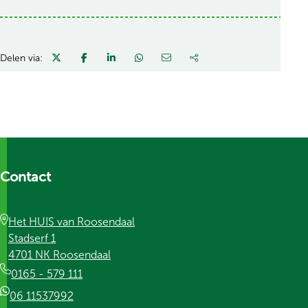
Delen via:
Contact
Het HUIS van Roosendaal
Stadserf 1
4701 NK Roosendaal
0165 - 579 111
06 11537992